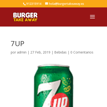
912315914
hola@burgertakeaway.es
7UP
por
admin
|
27 Feb, 2019
|
Bebidas
|
0 Comentarios